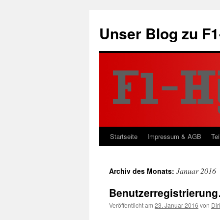
Zum
Inhalt
Unser Blog zu F1
springen
Startseite
Impressum & AGB
Tei
Januar 2016
Archiv des Monats:
Benutzerregistrierun
Veröffentlicht am
23. Januar 2016
von
Dir