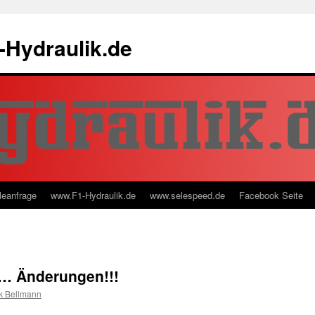
-Hydraulik.de
leanfrage
www.F1-Hydraulik.de
www.selespeed.de
Facebook Seite
g… Änderungen!!!
k Bellmann