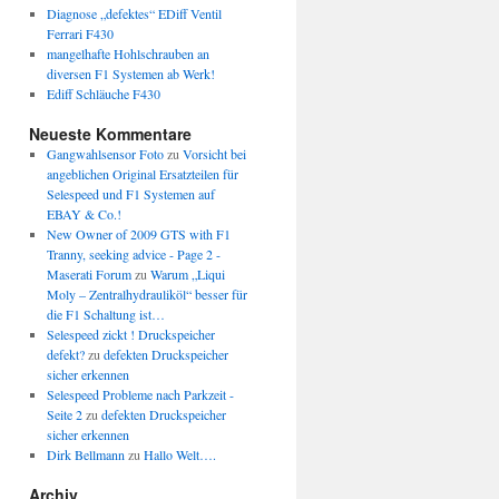
Diagnose „defektes“ EDiff Ventil
Ferrari F430
mangelhafte Hohlschrauben an
diversen F1 Systemen ab Werk!
Ediff Schläuche F430
Neueste Kommentare
Gangwahlsensor Foto
zu
Vorsicht bei
angeblichen Original Ersatzteilen für
Selespeed und F1 Systemen auf
EBAY & Co.!
New Owner of 2009 GTS with F1
Tranny, seeking advice - Page 2 -
Maserati Forum
zu
Warum „Liqui
Moly – Zentralhydrauliköl“ besser für
die F1 Schaltung ist…
Selespeed zickt ! Druckspeicher
defekt?
zu
defekten Druckspeicher
sicher erkennen
Selespeed Probleme nach Parkzeit -
Seite 2
zu
defekten Druckspeicher
sicher erkennen
Dirk Bellmann
zu
Hallo Welt….
Archiv